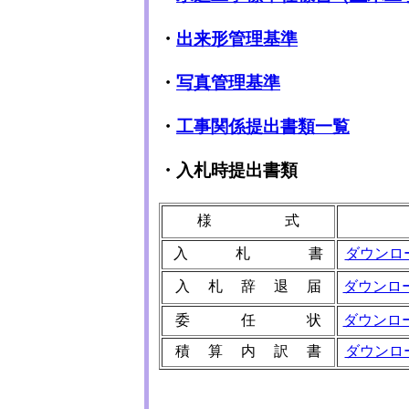
・
出来形管理基準
・
写真管理基準
・
工事関係提出書類一覧
・
入札時提出書類
様 式
入 札 書
ダウンロ
入 札 辞 退 届
ダウンロ
委 任 状
ダウンロ
積 算 内 訳 書
ダウンロ