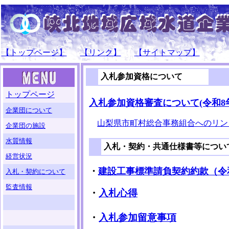
【トップページ】
【リンク】
【サイトマップ】
入札参加資格について
トップページ
入札参加資格審査について(令和8年
企業団について
山梨県市町村総合事務組合へのリン
企業団の施設
水質情報
入札・契約・共通仕様書等につい
経営状況
・
建設工事標準請負契約約款（令
入札・契約について
監査情報
・
入札心得
・
入札参加留意事項