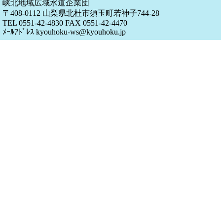
峡北地域広域水道企業団
〒408-0112 山梨県北杜市須玉町若神子744-28
TEL 0551-42-4830 FAX 0551-42-4470
ﾒｰﾙｱﾄﾞﾚｽ kyouhoku-ws@kyouhoku.jp