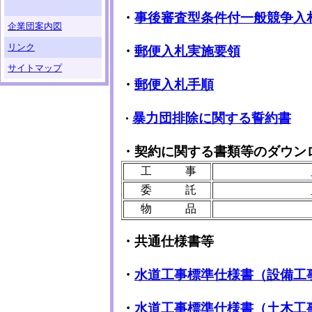
・
事後審査型条件付一般競争入
企業団案内図
リンク
・
郵便入札実施要領
サイトマップ
・
郵便入札手順
暴力団排除に関する誓約書
・
・
契約に関する書類等のダウン
工 事
委 託
物 品
・共通仕様書等
・
水道工事標準仕様書（設備工
・
水道工事標準仕様書（土木工